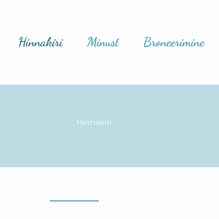
Hinnakiri
Minust
Broneerimine
Hinnakiri