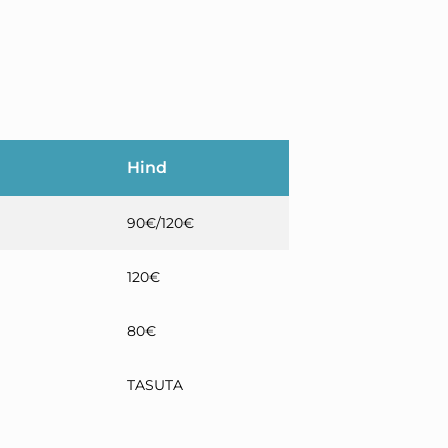
Hind
90€/120€
120€
80€
TASUTA